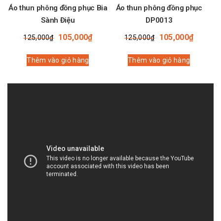
Áo thun phông đồng phục Bia
Áo thun phông đồng phục
Sành Điệu
DP0013
Giá
Giá
Giá
Giá
105,000
₫
105,000
₫
125,000
₫
125,000
₫
gốc
hiện
gốc
hiện
là:
tại
là:
tại
Thêm vào giỏ hàng
Thêm vào giỏ hàng
125,000₫.
là:
125,000₫.
là:
105,000₫.
105,00