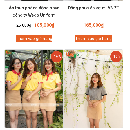
Áo thun phông đồng phục
Đồng phục áo sơ mi VNPT
công ty Wego Uniform
Giá
Giá
105,000
₫
165,000
₫
125,000
₫
gốc
hiện
là:
tại
Thêm vào giỏ hàng
Thêm vào giỏ hàng
125,000₫.
là:
105,000₫.
- 16%
- 16%