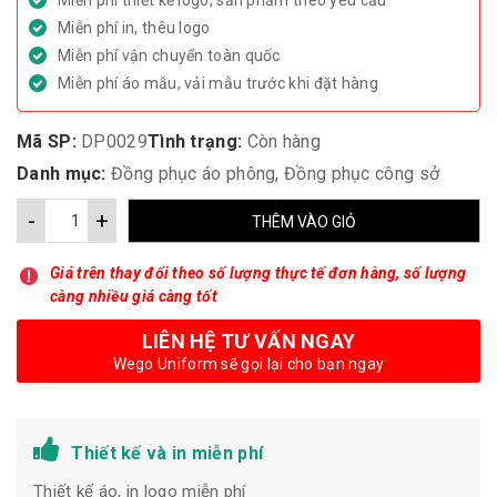
Miễn phí thiết kế logo, sản phẩm theo yêu cầu
Miễn phí in, thêu logo
Miễn phí vận chuyển toàn quốc
Miễn phí áo mẫu, vải mẫu trước khi đặt hàng
Mã SP:
DP0029
Tình trạng:
Còn hàng
Danh mục:
Đồng phục áo phông
,
Đồng phục công sở
-
+
THÊM VÀO GIỎ
Giá trên thay đổi theo số lượng thực tế đơn hàng, số lượng
càng nhiều giá càng tốt
LIÊN HỆ TƯ VẤN NGAY
Wego Uniform sẽ gọi lại cho bạn ngay
Thiết kế và in miễn phí
Thiết kế áo, in logo miễn phí