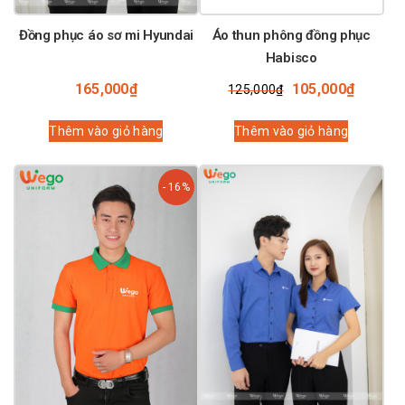
Đồng phục áo sơ mi Hyundai
Áo thun phông đồng phục
Habisco
Giá
Giá
165,000
₫
105,000
₫
125,000
₫
gốc
hiện
là:
tại
Thêm vào giỏ hàng
Thêm vào giỏ hàng
125,000₫.
là:
105,00
- 16%