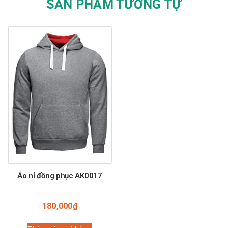
SẢN PHẨM TƯƠNG TỰ
Áo nỉ đồng phục AK0017
180,000
₫