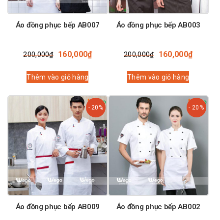
Áo đồng phục bếp AB007
Áo đồng phục bếp AB003
Giá
Giá
Giá
Giá
160,000
₫
160,000
₫
200,000
₫
200,000
₫
gốc
hiện
gốc
hiện
là:
tại
là:
tại
Thêm vào giỏ hàng
Thêm vào giỏ hàng
200,000₫.
là:
200,000₫.
là:
160,000₫.
160,00
- 20%
- 20%
Áo đồng phục bếp AB009
Áo đồng phục bếp AB002