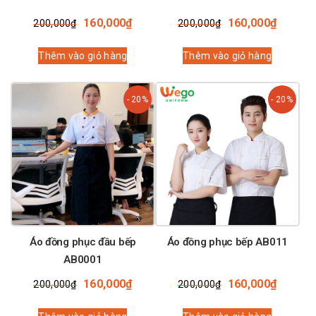
Giá
Giá
Giá
Giá
160,000
₫
160,000
₫
200,000
₫
200,000
₫
gốc
hiện
gốc
hiện
là:
tại
là:
tại
Thêm vào giỏ hàng
Thêm vào giỏ hàng
200,000₫.
là:
200,000₫.
là:
160,000₫.
160,00
- 20%
- 20%
Áo đồng phục đầu bếp
Áo đồng phục bếp AB011
AB0001
Giá
Giá
Giá
Giá
160,000
₫
160,000
₫
200,000
₫
200,000
₫
gốc
hiện
gốc
hiện