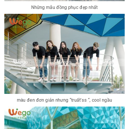
Những mẫu đồng phục đẹp nhất
màu đen đơn giản nhưng “truất’ss “, cool ngầu