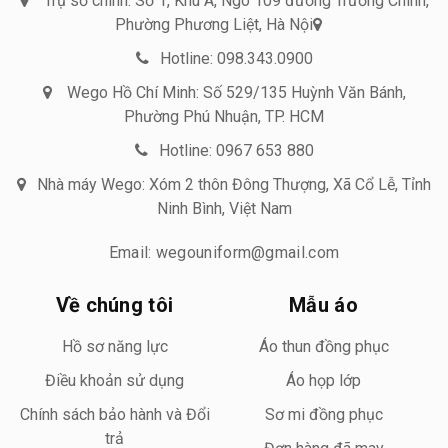
Trụ sở chính: Số 1, Khu A, Ngõ 109 đường Trường Chinh,
Phường Phương Liệt, Hà Nội
Hotline: 098.343.0900
Wego Hồ Chí Minh: Số 529/135 Huỳnh Văn Bánh,
Phường Phú Nhuận, TP. HCM
Hotline: 0967 653 880
Nhà máy Wego: Xóm 2 thôn Đông Thượng, Xã Cổ Lễ, Tỉnh
Ninh Bình, Việt Nam
Email: wegouniform@gmail.com
Về chúng tôi
Mẫu áo
Hồ sơ năng lực
Áo thun đồng phục
Điều khoản sử dụng
Áo họp lớp
Chính sách bảo hành và Đổi
Sơ mi đồng phục
trả