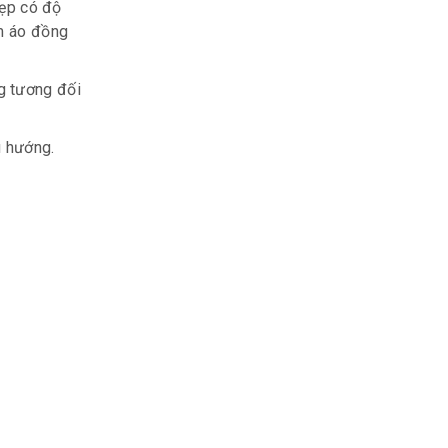
nẹp có độ
om áo đồng
g tương đối
u hướng.