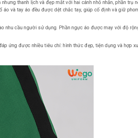
n nhưng thanh lịch và đẹp mắt với hai cánh nhỏ nhắn, phần trụ 
ổ áo và tay áo đều được dệt chắc tay, giúp cố định và giữ ph
vào nhu cầu người sử dụng. Phần ngực áo được may với độ rộn
áp ứng được nhiều tiêu chí: hình thức đẹp, tiện dụng và hợp x