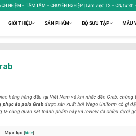
RÁCH NHIỆM – TẬM TÂM – CHUYÊN NGHIỆP | Làm việc: T2 – CN, từ 8h 
GIỚI THIỆU
SẢN PHẨM
BỘ SƯU TẬP
MẪU V
rab
giao hàng hàng đầu tại Việt Nam và khi nhắc đến Grab, chúng t
 phục áo polo Grab
được sản xuất bởi Wego Uniform có gì đặc
ng ta cùng quan sát thành phẩm này và review đa chiều dưới g
Mục lục
[
hide
]