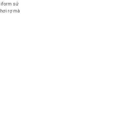
niform sử
 hơi rợ mà