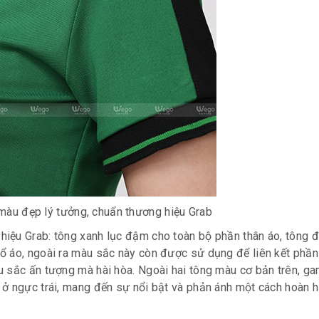
àu đẹp lý tưởng, chuẩn thương hiệu Grab
iệu Grab: tông xanh lục đậm cho toàn bộ phần thân áo, tông 
ổ áo, ngoài ra màu sắc này còn được sử dụng để liên kết phần
u sắc ấn tượng mà hài hòa. Ngoài hai tông màu cơ bản trên, g
 ở ngực trái, mang đến sự nổi bật và phản ánh một cách hoàn 