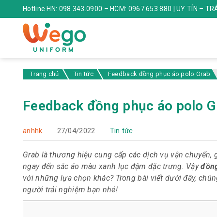
Hotline HN: 098.343.0900 – HCM: 0967 653 880 | UY TÍN – T
Trang chủ
Tin tức
Feedback đồng phục áo polo Grab
Feedback đồng phục áo polo G
anhhk
27/04/2022
Tin tức
Grab là thương hiệu cung cấp các dịch vụ vận chuyển, 
ngay đến sắc áo màu xanh lục đậm đặc trưng. Vậy
đồng
với những lựa chọn khác? Trong bài viết dưới đây, chú
người trải nghiệm bạn nhé!