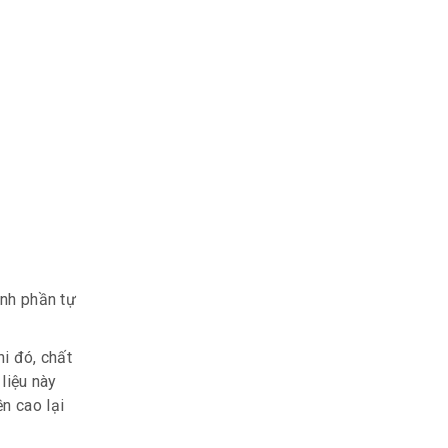
ành phần tự
i đó, chất
liệu này
n cao lại