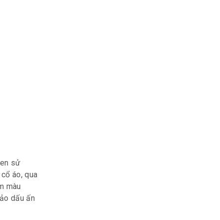
đen sử
 cổ áo, qua
am màu
hảo dấu ấn