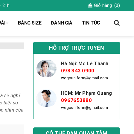
Giỏ hàng
(0)
– 21h
ẢI
BẢNG SIZE
ĐÁNH GIÁ
TIN TỨC
HỖ TRỢ TRỰC TUYẾN
Hà Nội: Ms Lê Thanh
098 343 0900
wegouniform@gmail.com
HCM: Mr Phạm Quang
a sẽ nghĩ
0967653880
 biệt so
wegouniform@gmail.com
óc nhìn của
CÓ THỂ BẠN QUAN TÂM