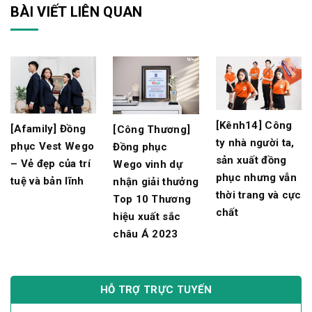
BÀI VIẾT LIÊN QUAN
[Kênh14] Công
[Afamily] Đồng
[Công Thương]
ty nhà người ta,
phục Vest Wego
Đồng phục
sản xuất đồng
– Vẻ đẹp của trí
Wego vinh dự
phục nhưng vẫn
tuệ và bản lĩnh
nhận giải thưởng
thời trang và cực
Top 10 Thương
chất
hiệu xuất sắc
châu Á 2023
HỖ TRỢ TRỰC TUYẾN