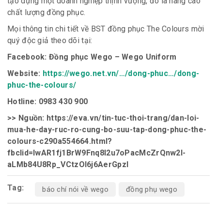
tạo dựng một doanh nghiệp thịnh vượng, đó là nâng cao
chất lượng đồng phục.
Mọi thông tin chi tiết về BST đồng phục The Colours mời
quý độc giả theo dõi tại:
Facebook: Đồng phục Wego – Wego Uniform
Website:
https://wego.net.vn/…/dong-phuc…/dong-
phuc-the-colours/
Hotline: 0983 430 900
>> Nguồn: https://eva.vn/tin-tuc-thoi-trang/dan-loi-
mua-he-day-ruc-ro-cung-bo-suu-tap-dong-phuc-the-
colours-c290a554664.html?
fbclid=IwAR1fj1BrW9Fnq8l2u7oPacMcZrQnw2l-
aLMb84U8Rp_VCtzOI6j6AerGpzI
Tag:
báo chí nói về wego
đồng phụ wego