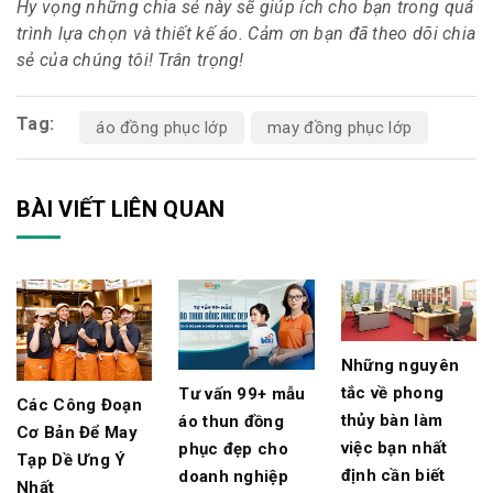
Hy vọng những chia sẻ này sẽ giúp ích cho bạn trong quá
trình lựa chọn và thiết kế áo. Cảm ơn bạn đã theo dõi chia
sẻ của chúng tôi! Trân trọng!
Tag:
áo đồng phục lớp
may đồng phục lớp
BÀI VIẾT LIÊN QUAN
Những nguyên
tắc về phong
Tư vấn 99+ mẫu
Các Công Đoạn
thủy bàn làm
áo thun đồng
Cơ Bản Để May
việc bạn nhất
phục đẹp cho
Tạp Dề Ưng Ý
định cần biết
doanh nghiệp
Nhất