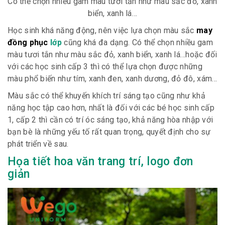
Có thể chọn nhiều gam màu tươi tắn như màu sắc đỏ, xanh
biển, xanh lá…
Học sinh khá năng động, nên việc lựa chọn màu sắc
may
đồn
g
phục
lớp
cũng khá đa dạng. Có thể chọn nhiều gam
màu tươi tắn như màu sắc đỏ, xanh biển, xanh lá…hoặc đối
với các học sinh cấp 3 thì có thể lựa chọn được những
màu phổ biến như tím, xanh đen, xanh dương, đỏ đô, xám…
Màu sắc có thể khuyến khích trí sáng tạo cũng như khả
năng học tập cao hơn, nhất là đối với các bé học sinh cấp
1, cấp 2 thì cần có trí óc sáng tạo, khả năng hòa nhập với
bạn bè là những yếu tố rất quan trọng, quyết định cho sự
phát triển về sau.
Họa tiết hoa văn trang trí, logo đơn
giản