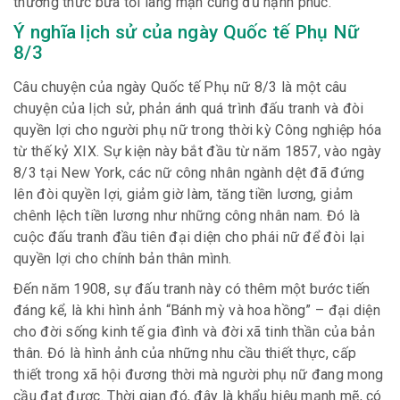
thưởng thức bữa tối lãng mạn cũng đủ hạnh phúc.
Ý nghĩa lịch sử của ngày Quốc tế Phụ Nữ
8/3
Câu chuyện của ngày Quốc tế Phụ nữ 8/3 là một câu
chuyện của lịch sử, phản ánh quá trình đấu tranh và đòi
quyền lợi cho người phụ nữ trong thời kỳ Công nghiệp hóa
từ thế kỷ XIX. Sự kiện này bắt đầu từ năm 1857, vào ngày
8/3 tại New York, các nữ công nhân ngành dệt đã đứng
lên đòi quyền lợi, giảm giờ làm, tăng tiền lương, giảm
chênh lệch tiền lương như những công nhân nam. Đó là
cuộc đấu tranh đầu tiên đại diện cho phái nữ để đòi lại
quyền lợi cho chính bản thân mình.
Đến năm 1908, sự đấu tranh này có thêm một bước tiến
đáng kể, là khi hình ảnh “Bánh mỳ và hoa hồng” – đại diện
cho đời sống kinh tế gia đình và đời xã tinh thần của bản
thân. Đó là hình ảnh của những nhu cầu thiết thực, cấp
thiết trong xã hội đương thời mà người phụ nữ đang mong
cầu đạt được. Thời gian đó, đây là khẩu hiệu mạnh mẽ, có