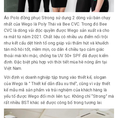
Áo Polo đồng phục Strong sử dụng 2 dòng vải bán chạy
nhất của Wego là Poly Thái và Bee CVC. Trong đó Bee
CVC là dòng vải độc quyền được Wego sản xuất và cho
ra mắt từ năm 2021. Chất liệu có nhiều ưu điểm nổi trội
như kết cấu dệt hình tổ ong giúp vải thấm hút và khuếch
tán mồ hôi tốt, mềm mịn, co dãn 4 chiều tạo cảm giác
thoải mái khi mặc, chống tia UV 50+ SPF đã được kiểm
định. Đặc biệt phù hợp với thời tiết mùa hè nóng ẩm tại
Việt Nam.
Với định vị doanh nghiệp tập trung vào thiết kế, slogan
của Wego là ” Thiết kế dẫn đầu xu thế”, cũng vì vậy thiết
kế mẫu mã sản phẩm và trải nghiệm của khách hàng là
yếu tố được Wego đổi mới liên tục. Không chỉ “Strong” mà
rất nhiều BST khác sẽ được công bố trong tương lai.