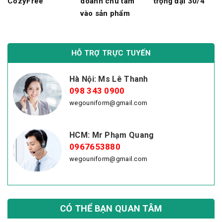
CozyFree
doanh chú tâm
trọng đại 30/4
vào sản phẩm
HỖ TRỢ TRỰC TUYẾN
Hà Nội: Ms Lê Thanh
098 343 0900
wegouniform@gmail.com
HCM: Mr Phạm Quang
0967653880
wegouniform@gmail.com
CÓ THỂ BẠN QUAN TÂM