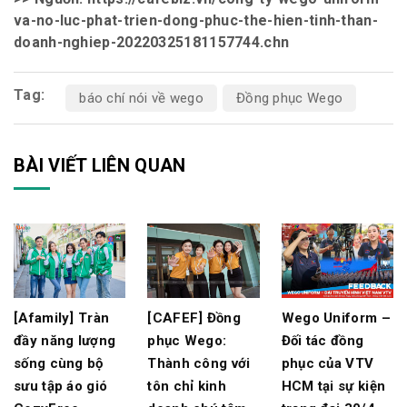
va-no-luc-phat-trien-dong-phuc-the-hien-tinh-than-
doanh-nghiep-20220325181157744.chn
Tag:
báo chí nói về wego
Đồng phục Wego
BÀI VIẾT LIÊN QUAN
[Afamily] Tràn
[CAFEF] Đồng
Wego Uniform –
đầy năng lượng
phục Wego:
Đối tác đồng
sống cùng bộ
Thành công với
phục của VTV
sưu tập áo gió
tôn chỉ kinh
HCM tại sự kiện