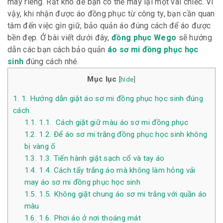
may riêng. Rất khó để bạn có thể may lại một vài chiếc. Vì
vậy, khi nhận được áo đồng phục từ công ty, bạn cần quan
tâm đến việc gìn giữ, bảo quản áo đúng cách để áo được
bền đẹp. Ở bài viết dưới đây,
đồng phục Wego
sẽ hướng
dẫn các bạn cách bảo quản
áo sơ mi đồng phục học
sinh
đúng cách nhé.
Mục lục
[
hide
]
1.
1. Hướng dẫn giặt áo sơ mi đồng phục học sinh đúng
cách
1.1.
1.1. Cách giặt giữ màu áo sơ mi đồng phục
1.2.
1.2. Để áo sơ mi trắng đồng phục học sinh không
bị vàng ố
1.3.
1.3. Tiến hành giặt sạch cổ và tay áo
1.4.
1.4. Cách tẩy trắng áo mà không làm hỏng vải
may áo sơ mi đồng phục học sinh
1.5.
1.5. Không giặt chung áo sơ mi trắng với quần áo
màu
1.6.
1.6. Phơi áo ở nơi thoáng mát