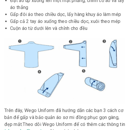
Đặt áo úp xuống lên một mặt phẳng, chỉnh cổ áo và tay
áo thẳng
Gấp đôi áo theo chiều dọc, lấy hàng khuy áo làm mép
Gấp cả 2 tay áo xuống theo chiều dọc, xuôi theo mép
Cuộn áo từ dưới lên và chỉnh cho đều
Trên đây, Wego Uniform đã hướng dẫn các bạn 3 cách cơ
bản để gấp và bảo quản áo sơ mi đồng phục gọn gàng,
đẹp mắt.Theo dõi Wego Uniform để có thêm các thông tin