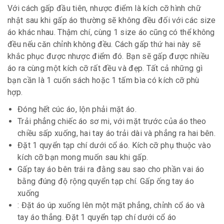
Với cách gấp đầu tiên, nhược điểm là kích cỡ hình chữ
nhật sau khi gấp áo thường sẽ không đều đối với các size
áo khác nhau. Thậm chí, cùng 1 size áo cũng có thể không
đều nếu căn chỉnh không đều. Cách gấp thứ hai này sẽ
khắc phục được nhược điểm đó. Bạn sẽ gấp được nhiều
áo ra cùng một kích cỡ rất đều và đẹp. Tất cả những gì
bạn cần là 1 cuốn sách hoặc 1 tấm bìa có kích cỡ phù
hợp.
Đóng hết cúc áo, lộn phải mặt áo.
Trải phẳng chiếc áo sơ mi, với mặt trước của áo theo
chiều sấp xuống, hai tay áo trải dài và phẳng ra hai bên.
Đặt 1 quyển tạp chí dưới cổ áo. Kích cỡ phụ thuộc vào
kích cỡ bạn mong muốn sau khi gấp.
Gấp tay áo bên trái ra đằng sau sao cho phần vai áo
bằng đúng độ rộng quyển tạp chí. Gấp ống tay áo
xuống
: Đặt áo úp xuống lên một mặt phẳng, chỉnh cổ áo và
tay áo thẳng. Đặt 1 quyển tạp chí dưới cổ áo