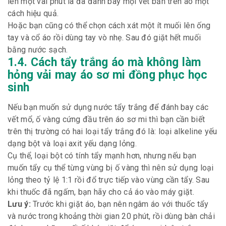
lên một vài phút là đã đánh bay mọi vết bẩn trên áo một
cách hiệu quả.
Hoặc bạn cũng có thể chọn cách xát một ít muối lên ống
tay và cổ áo rồi dùng tay vò nhẹ. Sau đó giặt hết muối
bằng nước sạch.
1.4. Cách tẩy trắng áo mà không làm
hỏng vải may áo sơ mi đồng phục học
sinh
Nếu bạn muốn sử dụng nước tẩy trắng để đánh bay các
vết mổ, ố vàng cứng đầu trên áo sơ mi thì bạn cần biết
trên thị trường có hai loại tẩy trắng đó là: loại alkeline yếu
dạng bột và loại axit yếu dạng lỏng.
Cụ thể, loại bột có tính tẩy mạnh hơn, nhưng nếu bạn
muốn tẩy cụ thể từng vùng bị ố vàng thì nên sử dụng loại
lỏng theo tỷ lệ 1:1 rồi đổ trực tiếp vào vùng cần tẩy. Sau
khi thuốc đã ngấm, bạn hãy cho cả áo vào máy giặt.
Lưu ý:
Trước khi giặt áo, bạn nên ngâm áo với thuốc tẩy
và nước trong khoảng thời gian 20 phút, rồi dùng bàn chải