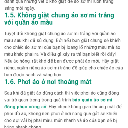
đánh qua những vết ố khó giặt để áo sơ mi luôn trắng
sáng mỗi ngày.
1.5. Không giặt chung áo sơ mi trắng
với quần áo màu
Tuyệt đối không giặt chung áo sơ mi trắng với quần áo
màu sau khi đã sử dụng. Bởi nếu bạn giặt chung sẽ khiến
cho chiếc áo sơ mi của bạn bị loang lố những màu mà áo
màu khác phai ra. Và điều gì xảy ra thì bạn biết rồi đấy!
Nếu áo hỏng, rất khó để bạn được phát áo mới. Hãy giặt
riêng, ngâm riêng áo sơ mi trắng để giúp cho chiếc áo của
bạn được sạch và sáng hơn.
1.6. Phơi áo ở nơi thoáng mát
Sau khi đã giặt áo đúng cách thì việc phơi áo cũng đóng
vai trò quan trọng trong quá trình
bảo quản áo sơ mi
đồng phục công sở
. Hãy chọn không gian thoáng mát để
phơi đồ áo, không nên phơi ở nơi nắng quá gắt sẽ khiến
cho sợi vải bị phai màu, mủn nhanh và áo của bạn sẽ bị
hỏng nhanh chóng.