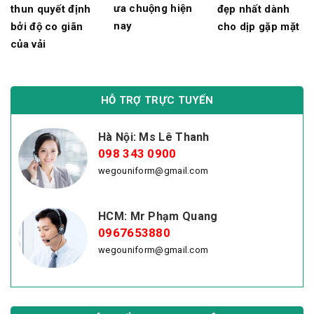
ưa chuộng hiện
thun quyết định
đẹp nhất dành
nay
bởi độ co giãn
cho dịp gặp mặt
của vải
HỖ TRỢ TRỰC TUYẾN
Hà Nội: Ms Lê Thanh
098 343 0900
wegouniform@gmail.com
HCM: Mr Phạm Quang
0967653880
wegouniform@gmail.com