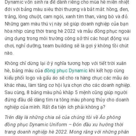
Dynamic vốn sinh ra để dành riêng cho mùa hè miền nhiệt
đới với bảng màu siêu thời thượng và bắt mắt: hồng, đen,
trắng, lông chuột, cam ngói, xanh tím than, vàng bò và đỏ.
Những gam màu thú vị này sẽ giúp doanh nghiệp của bạn
hòa nhịp cùng thời trang hè 2022 và mẫu đồng phục ngoài
ứng dụng trong môi trường công sở thì các hoạt động vui
chơi, nghỉ dưỡng, team building sẽ là gợi ý không tồi chút
nào.
Không chỉ dừng lại ở ý nghĩa tương hợp với tiết trời xuân
hè, bảng màu của
đồng phục Dynamic
khi kết hợp cùng
kiểu phối logo và gấu áo sẽ cho ra hàng chục các mẫu áo
khác nhau, làm tăng cơ hội lựa chọn cho các doanh nghiệp.
Sau cùng, 8 bảng màu phủ khắp 5 mệnh cũng giúp người
đứng đầu dễ dàng tìm ra tông màu phong thủy cho doanh
nghiệp của mình. Rất đa tiện ích phải không ạ?
Trên đây là những chia sẻ của chúng tôi về Áo phông
đồng phục Dynamic Uniform – Đón đầu xu hướng thời
trang doanh nghiệp hè 2022. Mong rằng với những phân