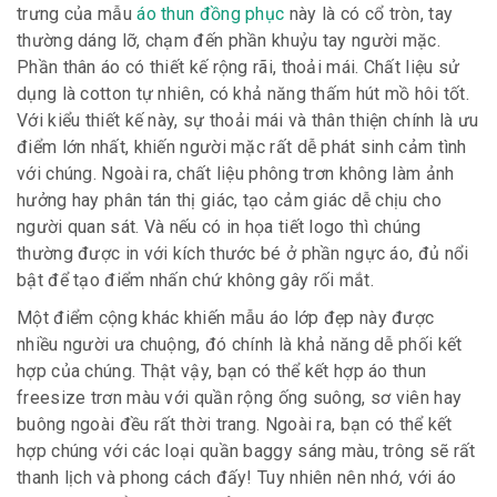
trưng của mẫu
áo thun đồng phục
này là có cổ tròn, tay
thường dáng lỡ, chạm đến phần khuỷu tay người mặc.
Phần thân áo có thiết kế rộng rãi, thoải mái. Chất liệu sử
dụng là cotton tự nhiên, có khả năng thấm hút mồ hôi tốt.
Với kiểu thiết kế này, sự thoải mái và thân thiện chính là ưu
điểm lớn nhất, khiến người mặc rất dễ phát sinh cảm tình
với chúng. Ngoài ra, chất liệu phông trơn không làm ảnh
hưởng hay phân tán thị giác, tạo cảm giác dễ chịu cho
người quan sát. Và nếu có in họa tiết logo thì chúng
thường được in với kích thước bé ở phần ngực áo, đủ nổi
bật để tạo điểm nhấn chứ không gây rối mắt.
Một điểm cộng khác khiến mẫu áo lớp đẹp này được
nhiều người ưa chuộng, đó chính là khả năng dễ phối kết
hợp của chúng. Thật vậy, bạn có thể kết hợp áo thun
freesize trơn màu với quần rộng ống suông, sơ viên hay
buông ngoài đều rất thời trang. Ngoài ra, bạn có thể kết
hợp chúng với các loại quần baggy sáng màu, trông sẽ rất
thanh lịch và phong cách đấy! Tuy nhiên nên nhớ, với áo