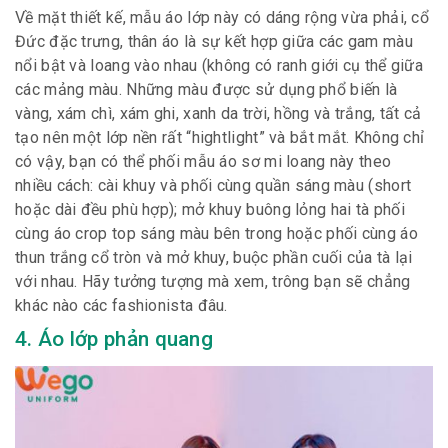
Về mặt thiết kế, mẫu áo lớp này có dáng rộng vừa phải, cổ
Đức đặc trưng, thân áo là sự kết hợp giữa các gam màu
nổi bật và loang vào nhau (không có ranh giới cụ thể giữa
các mảng màu. Những màu được sử dụng phổ biến là
vàng, xám chì, xám ghi, xanh da trời, hồng và trắng, tất cả
tạo nên một lớp nền rất “hightlight” và bắt mắt. Không chỉ
có vậy, bạn có thể phối mẫu áo sơ mi loang này theo
nhiều cách: cài khuy và phối cùng quần sáng màu (short
hoặc dài đều phù hợp); mở khuy buông lỏng hai tà phối
cùng áo crop top sáng màu bên trong hoặc phối cùng áo
thun trắng cổ tròn và mở khuy, buộc phần cuối của tà lại
với nhau. Hãy tưởng tượng mà xem, trông bạn sẽ chẳng
khác nào các fashionista đâu.
4. Áo lớp phản quang