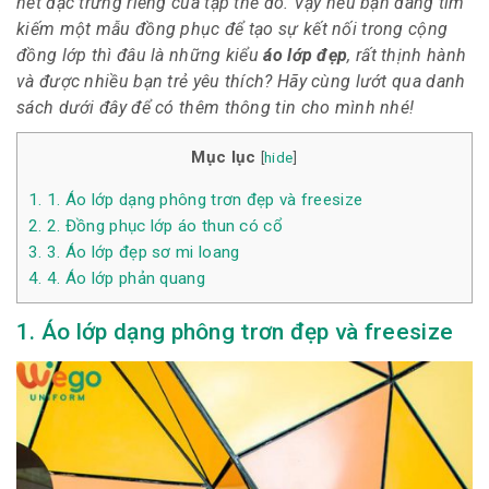
nét đặc trưng riêng của tập thể đó. Vậy nếu bạn đang tìm
kiếm một mẫu đồng phục để tạo sự kết nối trong cộng
đồng lớp thì đâu là những kiểu
áo lớp đẹp
, rất thịnh hành
và được nhiều bạn trẻ yêu thích? Hãy cùng lướt qua danh
sách dưới đây để có thêm thông tin cho mình nhé!
Mục lục
[
hide
]
1.
1. Áo lớp dạng phông trơn đẹp và freesize
2.
2. Đồng phục lớp áo thun có cổ
3.
3. Áo lớp đẹp sơ mi loang
4.
4. Áo lớp phản quang
1. Áo lớp dạng phông trơn đẹp và freesize