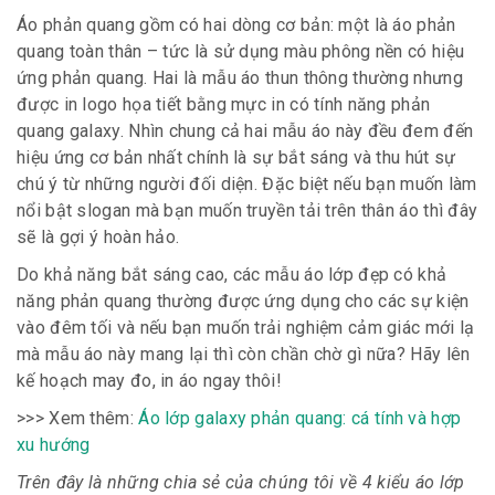
Áo phản quang gồm có hai dòng cơ bản: một là áo phản
quang toàn thân – tức là sử dụng màu phông nền có hiệu
ứng phản quang. Hai là mẫu áo thun thông thường nhưng
được in logo họa tiết bằng mực in có tính năng phản
quang galaxy. Nhìn chung cả hai mẫu áo này đều đem đến
hiệu ứng cơ bản nhất chính là sự bắt sáng và thu hút sự
chú ý từ những người đối diện. Đặc biệt nếu bạn muốn làm
nổi bật slogan mà bạn muốn truyền tải trên thân áo thì đây
sẽ là gợi ý hoàn hảo.
Do khả năng bắt sáng cao, các mẫu áo lớp đẹp có khả
năng phản quang thường được ứng dụng cho các sự kiện
vào đêm tối và nếu bạn muốn trải nghiệm cảm giác mới lạ
mà mẫu áo này mang lại thì còn chần chờ gì nữa? Hãy lên
kế hoạch may đo, in áo ngay thôi!
>>> Xem thêm:
Áo lớp galaxy phản quang: cá tính và hợp
xu hướng
Trên đây là những chia sẻ của chúng tôi về 4 kiểu áo lớp