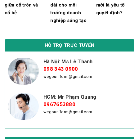
giữa cổ tròn và
dài cho môi
mới là yếu tố
cổ bẻ
trường doanh
quyết định?
nghiệp sáng tạo
HỖ TRỢ TRỰC TUYẾN
Hà Nội: Ms Lê Thanh
098 343 0900
wegouniform@gmail.com
HCM: Mr Phạm Quang
0967653880
wegouniform@gmail.com