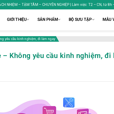
RÁCH NHIỆM – TẬM TÂM – CHUYÊN NGHIỆP | Làm việc: T2 – CN, từ 8h 
GIỚI THIỆU
SẢN PHẨM
BỘ SƯU TẬP
MẪU V
ng yêu cầu kinh nghiệm, đi làm ngay
e – Không yêu cầu kinh nghiệm, đi