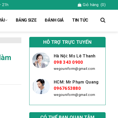
Giỏ hàng
(0)
– 21h
ẢI
BẢNG SIZE
ĐÁNH GIÁ
TIN TỨC
HỖ TRỢ TRỰC TUYẾN
 làm
Hà Nội: Ms Lê Thanh
098 343 0900
wegouniform@gmail.com
HCM: Mr Phạm Quang
0967653880
wegouniform@gmail.com
CÓ THỂ BẠN QUAN TÂM