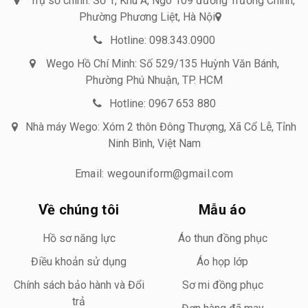
Trụ sở chính: Số 1, Khu A, Ngõ 109 đường Trường Chinh,
Phường Phương Liệt, Hà Nội
Hotline: 098.343.0900
Wego Hồ Chí Minh: Số 529/135 Huỳnh Văn Bánh,
Phường Phú Nhuận, TP. HCM
Hotline: 0967 653 880
Nhà máy Wego: Xóm 2 thôn Đông Thượng, Xã Cổ Lễ, Tỉnh
Ninh Bình, Việt Nam
Email: wegouniform@gmail.com
Về chúng tôi
Mẫu áo
Hồ sơ năng lực
Áo thun đồng phục
Điều khoản sử dụng
Áo họp lớp
Chính sách bảo hành và Đổi
Sơ mi đồng phục
trả