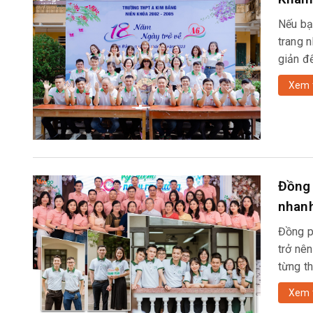
Nếu bạ
trang n
giản đ
Xem 
Đồng 
nhan
Đồng p
trở nên
từng t
Xem 