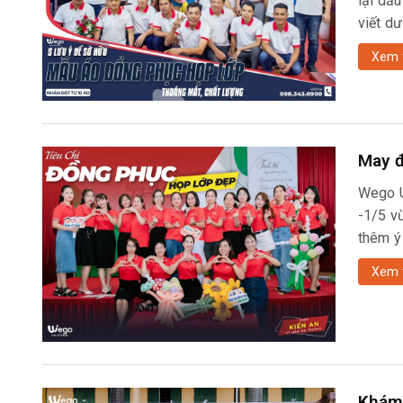
lại dấ
viết d
Xem 
May đ
Wego U
-1/5 v
thêm ý
Xem 
Khám 