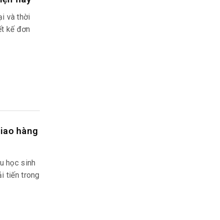
i và thời
ết kế đơn
giao hàng
u học sinh
i tiến trong