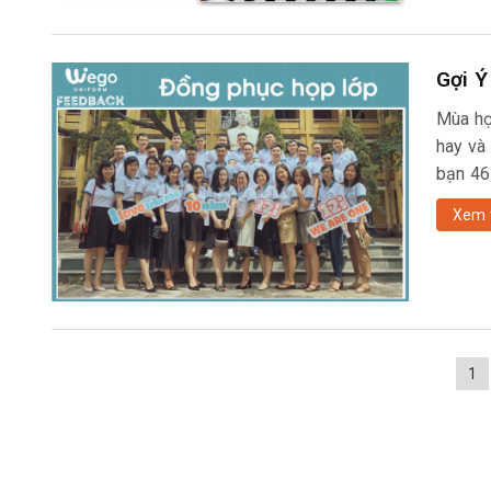
Gợi Ý
Mùa họ
hay và
bạn 46
Xem 
1