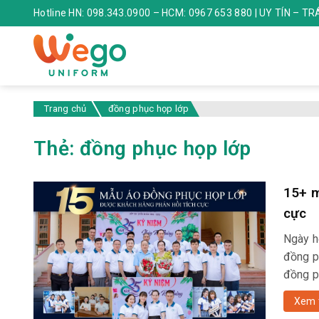
Hotline HN: 098.343.0900 – HCM: 0967 653 880 | UY TÍN – T
Trang chủ
đồng phục họp lớp
Thẻ:
đồng phục họp lớp
15+ m
cực
Ngày h
đồng p
đồng p
Xem 