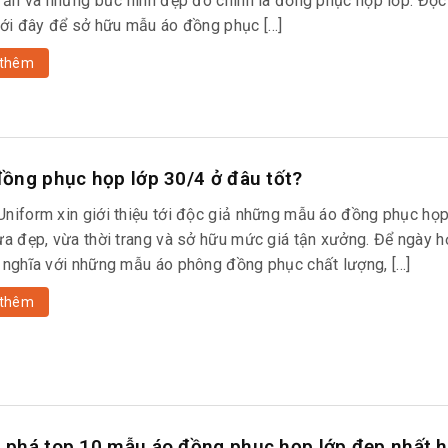
u ấn và những bức hình đẹp đó chính là đồng phục họp lớp. Đọc
ưới đây để sở hữu mẫu áo đồng phục […]
thêm
ồng phục họp lớp 30/4 ở đâu tốt?
niform xin giới thiệu tới độc giả những mẫu áo đồng phục họ
ừa đẹp, vừa thời trang và sở hữu mức giá tận xưởng. Để ngày h
 nghĩa với những mẫu áo phông đồng phục chất lượng, […]
thêm
phá top 10 mẫu áo đồng phục họp lớp đẹp nhất h