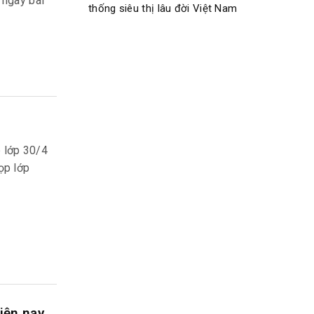
 ngay bài
thống siêu thị lâu đời Việt Nam
p lớp 30/4
ọp lớp
iện nay