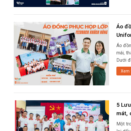
Áo đồ
Unif
Áo đồn
mái, t
Dưới đ
Xem 
5 Lưu
mát, 
Một tr