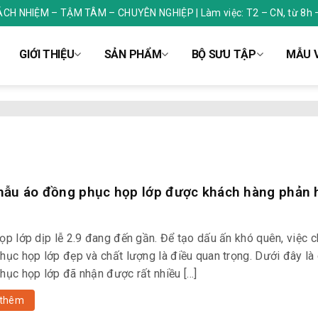
RÁCH NHIỆM – TẬM TÂM – CHUYÊN NGHIỆP | Làm việc: T2 – CN, từ 8h 
GIỚI THIỆU
SẢN PHẨM
BỘ SƯU TẬP
MẪU V
ẫu áo đồng phục họp lớp được khách hàng phản h
ọp lớp dịp lễ 2.9 đang đến gần. Để tạo dấu ấn khó quên, việc 
hục họp lớp đẹp và chất lượng là điều quan trọng. Dưới đây là
hục họp lớp đã nhận được rất nhiều […]
thêm