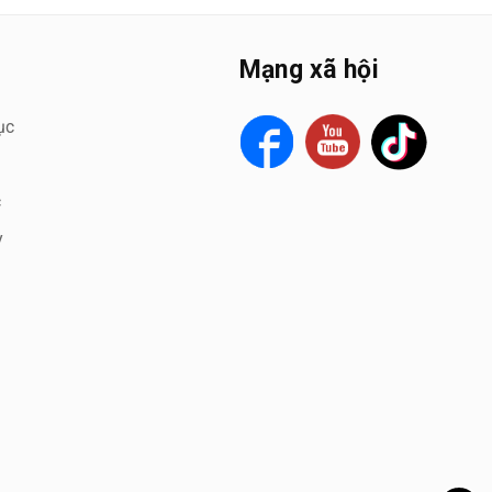
Mạng xã hội
ục
c
y