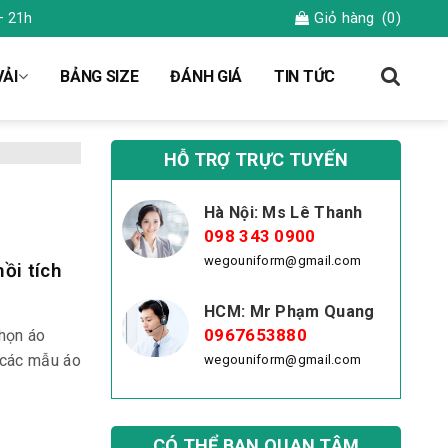
Giỏ hàng
(0)
– 21h
ẢI
BẢNG SIZE
ĐÁNH GIÁ
TIN TỨC
HỖ TRỢ TRỰC TUYẾN
Hà Nội: Ms Lê Thanh
098 343 0900
wegouniform@gmail.com
ồi tích
HCM: Mr Phạm Quang
0967653880
chọn áo
 các mẫu áo
wegouniform@gmail.com
CÓ THỂ BẠN QUAN TÂM