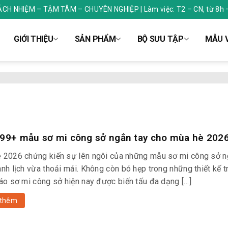
RÁCH NHIỆM – TẬM TÂM – CHUYÊN NGHIỆP | Làm việc: T2 – CN, từ 8h 
GIỚI THIỆU
SẢN PHẨM
BỘ SƯU TẬP
MẪU V
 99+ mẫu sơ mi công sở ngắn tay cho mùa hè 202
 2026 chứng kiến sự lên ngôi của những mẫu sơ mi công sở n
nh lịch vừa thoải mái. Không còn bó hẹp trong những thiết kế t
 áo sơ mi công sở hiện nay được biến tấu đa dạng […]
thêm