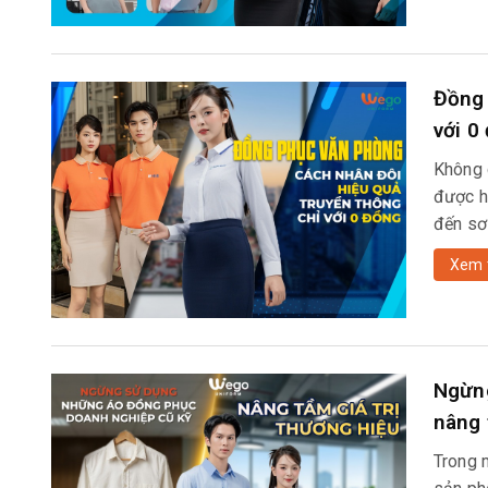
Đồng 
với 0
Không 
được h
đến sơ 
Xem 
Ngừng
nâng 
Trong 