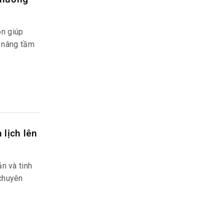
n giúp
ẽ nâng tầm
 lịch lên
n và tinh
chuyên