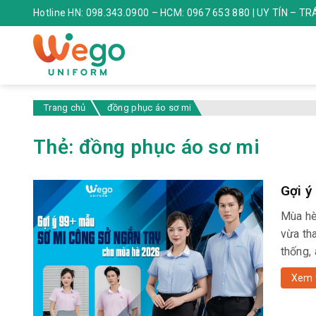
Hotline HN: 098.343.0900 – HCM: 0967 653 880 | UY TÍN – T
Trang chủ
đồng phục áo sơ mi
Thẻ:
đồng phục áo sơ mi
Gợi ý
Mùa hè
vừa tha
thống,
Xem 