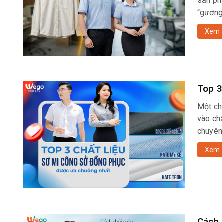
sản ph
“gương 
Xem 
Top 3
Một ch
vào ch
chuyên
Xem 
Cách 