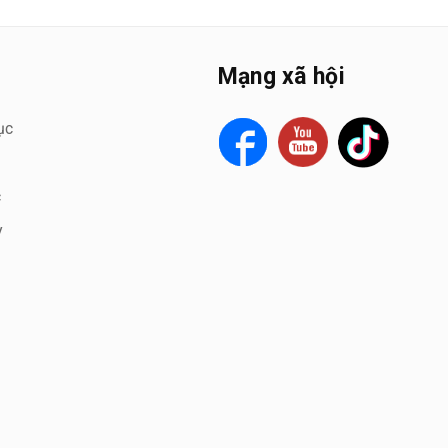
Mạng xã hội
ục
c
y