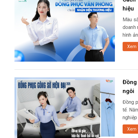
hiệu
Màu sắ
doanh 
hình ản
Xem 
Đồng 
ngôi
Đồng p
tế. Nă
nghiệp
Xem 