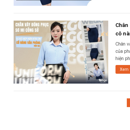
Chân 
cô nà
Chân v
của phá
hiện p
Xem 