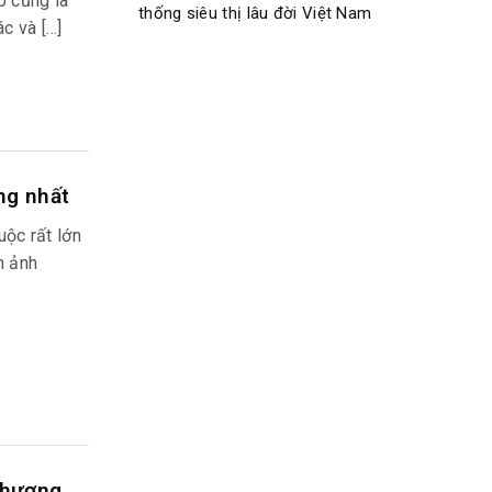
p cũng là
thống siêu thị lâu đời Việt Nam
c và […]
ng nhất
uộc rất lớn
h ảnh
thương