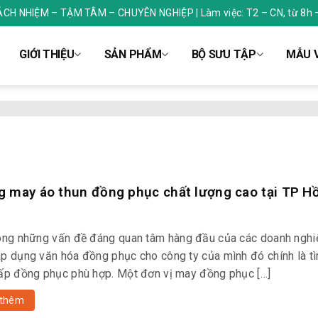
RÁCH NHIỆM – TẬM TÂM – CHUYÊN NGHIỆP | Làm việc: T2 – CN, từ 8h 
GIỚI THIỆU
SẢN PHẨM
BỘ SƯU TẬP
MẪU V
 may áo thun đồng phục chất lượng cao tại TP Hồ
ong những vấn đề đáng quan tâm hàng đầu của các doanh nghi
p dụng văn hóa đồng phục cho công ty của mình đó chính là t
ấp đồng phục phù hợp. Một đơn vị may đồng phục […]
thêm