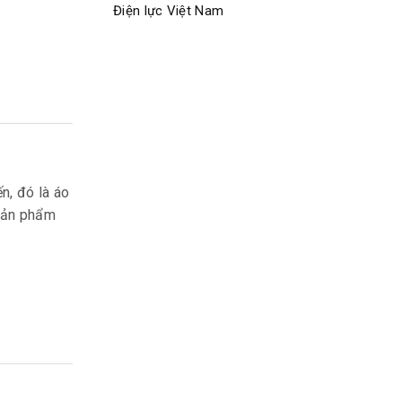
Điện lực Việt Nam
n, đó là áo
 sản phẩm