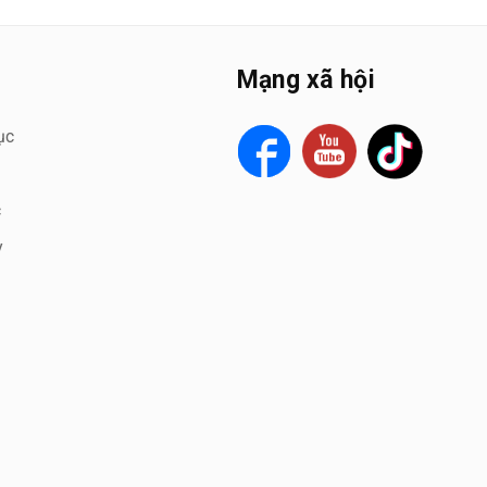
Mạng xã hội
ục
c
y