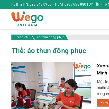
Hotline HN: 098.343.0900 – HCM: 0967 653 880 | UY TÍN – T
Trang chủ
áo thun đồng phục
Thẻ:
áo thun đồng phục
Xưởng
Minh
Một tr
muốn á
cung c
Xem 