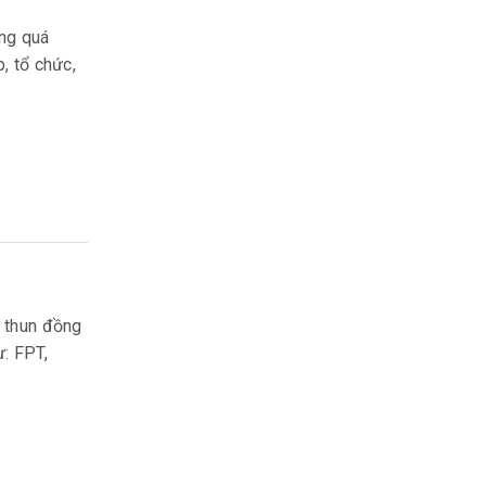
ong quá
p, tổ chức,
o thun đồng
ư: FPT,