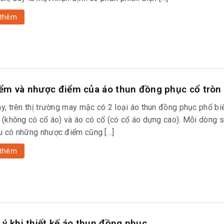
thêm
ểm và nhược điểm của áo thun đồng phục cổ tròn
y, trên thị trường may mặc có 2 loại áo thun đồng phục phổ biế
n (không có cổ áo) và áo có cổ (có cổ áo dựng cao). Mỗi dòng
u có những nhược điểm cũng […]
thêm
 ý khi thiết kế áo thun đồng phục