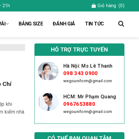
Giỏ hàng
(0)
– 21h
ẢI
BẢNG SIZE
ĐÁNH GIÁ
TIN TỨC
HỖ TRỢ TRỰC TUYẾN
Hà Nội: Ms Lê Thanh
098 343 0900
wegouniform@gmail.com
 Chí
HCM: Mr Phạm Quang
0967653880
ệp khi
ìm kiếm nhà
wegouniform@gmail.com
CÓ THỂ BẠN QUAN TÂM