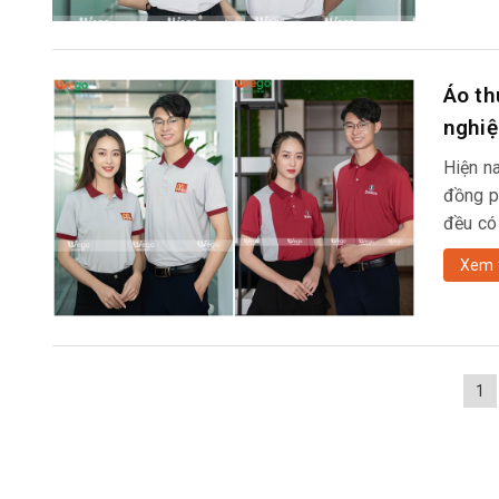
Áo th
nghiệ
Hiện n
đồng p
đều có
Xem 
1