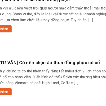
un với ưu điểm vượt trội giúp người mặc cảm thấy thoải mái tr
ử dụng. Chính vì thế, đây là loại vải được rất nhiều doanh nghiệ
óm lựa chọn làm chất liệu may đồng phục. Tuy nhiên, […]
thêm
TƯ VẤN] Có nên chọn áo thun đồng phục có cổ
h ý, chúng ta có thể nhận thấy rằng rất nhiều đơn vị lớn chọn á
ó cổ cho nhân viên. Điển hình có thể kể đến các thương hiệu nh
cửa hàng Vinmart; cà phê High Land, Coffee […]
thêm