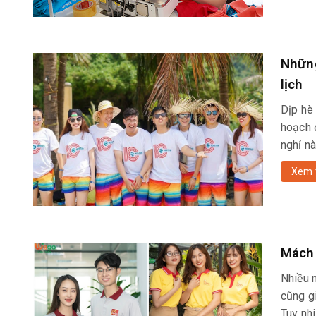
Những
lịch
Dịp hè
hoạch 
nghỉ n
Xem 
Mách 
Nhiều 
cũng g
Tuy nhi