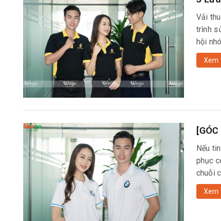
Vải th
trình s
hội nh
Xem 
[GÓC 
Nếu tin
phục c
chuỗi 
Xem 