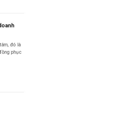
 doanh
tâm, đó là
 đồng phục